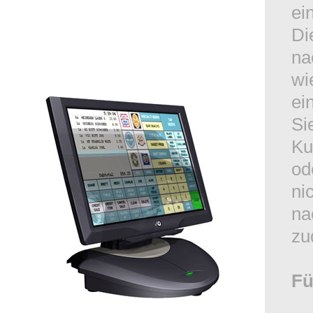
ei
Di
na
wi
ei
Si
Ku
od
ni
na
zu
Fü