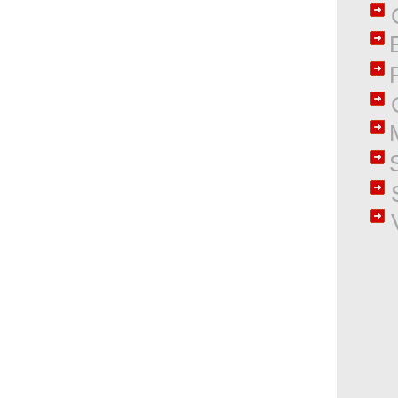
G
S
V