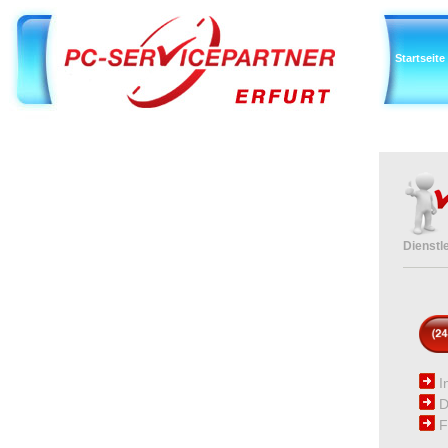
Startseite
Dienstl
I
D
F