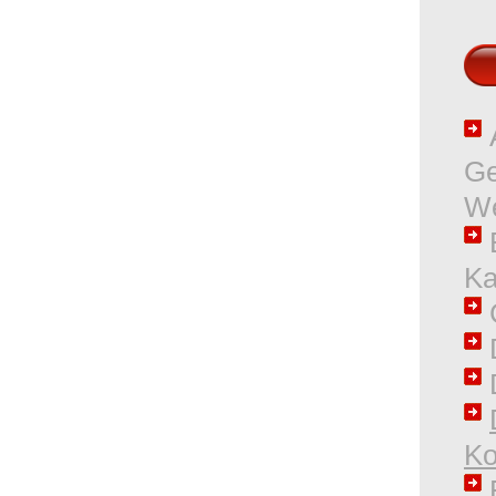
A
Ge
W
B
Ka
D
Ko
E