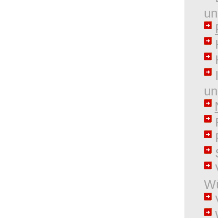
un
H
I
un
S
V
Wü
V
W