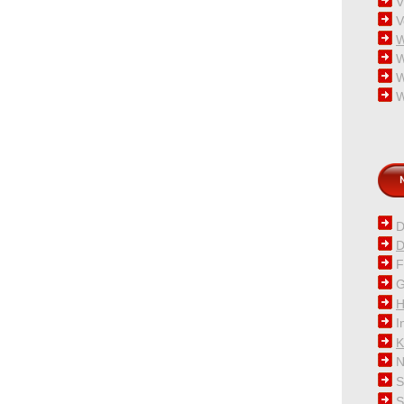
V
V
W
W
W
W
D
D
F
G
H
I
K
N
S
S