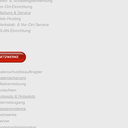
iren- & Schädlingsentfernung
or-Ort-Einrichtung
artung & Service
eb-Hosting
erkstatt- & Vor-Ort-Service
LAN-Einrichtung
atenschutzbeauftragter
atensicherung
ilialvernetzung
utachten
otspots & Hotsplots
nternetzugang
assensysteme
etzwerke
erver
ystemadministration