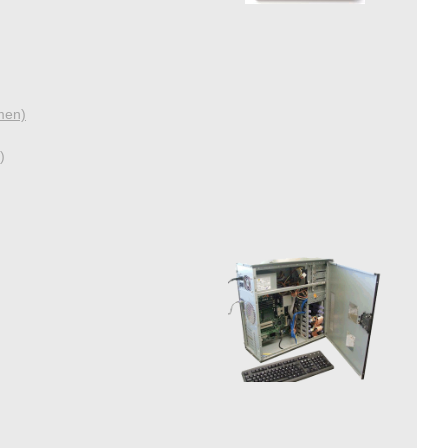
men)
)