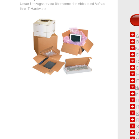
Unser Umzugsservice übernimmt den Abbau und Aufbau
Ihre IT-Hardware.
A
B
K
D
D
D
E
F
H
I
I
I
K
R
Si
V