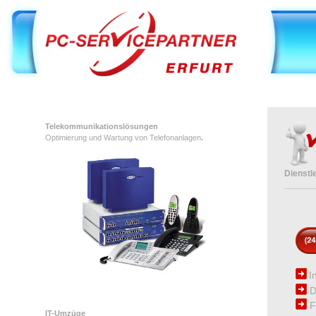
Telekommunikationslösungen
Optimierung und Wartung von Telefonanlagen
.
Dienstl
I
D
F
IT-Umzüge