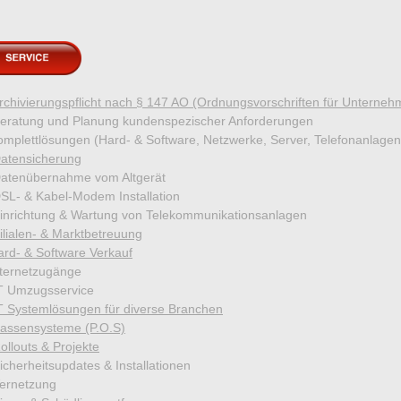
rchivierungspflicht nach § 147 AO (Ordnungsvorschriften für Unterneh
eratung und Planung kundenspezischer Anforderungen
omplettlösungen (Hard- & Software, Netzwerke, Server, Telefonanlagen
atensicherung
atenübernahme vom Altgerät
SL- & Kabel-Modem Installation
inrichtung & Wartung von Telekommunikationsanlagen
ilialen- & Marktbetreuung
ard- & Software Verkauf
nternetzugänge
T Umzugsservice
T Systemlösungen für diverse Branchen
assensysteme (P.O.S)
ollouts & Projekte
cherheitsupdates & Installationen
ernetzung