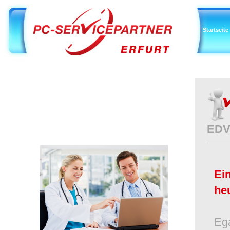
Startseite
EDV 
Ein
he
Ega