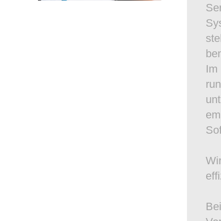
Ser
Sy
ste
ben
Im 
ru
unt
emp
So
Wir
eff
Bei